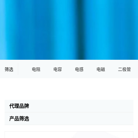
筛选
电阻
电容
电感
电磁
二极管
代理品牌
产品筛选