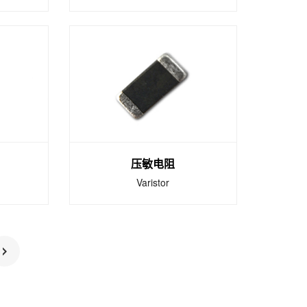
高功率电阻
e
High power resistor
的脉冲
高功率电阻具有体积小、重
量轻、安装密度高，抗震性
强．抗干扰能力强，高频特
性好。
压敏电阻
Varistor
压敏电阻
Varistor
、钴、
贴片压敏压敏电阻器，具备
温烧制
寄生电感小、体积小、SMT