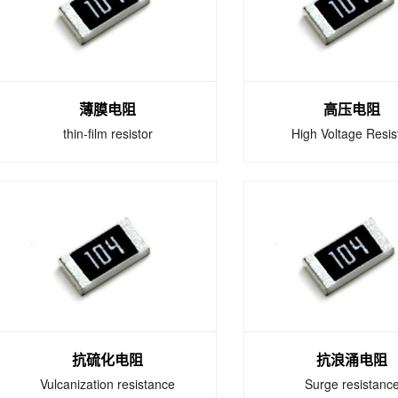
厚膜电阻,最小达0075微型
车用被动组件符合了A
化尺寸 提供全无铅厚膜芯
Q200汽车电子产业
片电阻与特殊应用之厚膜芯
证。
片电阻 工业等级抗硫化产
品
薄膜电阻
高压电阻
thin-film resistor
High Voltage Resis
薄膜电阻
高压电阻
thin-film resistor
High Voltage Resis
薄膜芯片电阻提供高精密
高压电阻系列产品 
度，高稳定性，±0.1％的窄
用于工业自动化，电
公差和±25ppm/℃的低
池充电器。
TCR。
抗硫化电阻
抗浪涌电阻
Vulcanization resistance
Surge resistanc