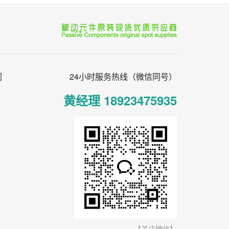
，对温
效率高、响应时间短、工作
， 电
温度高、保护能力强的优
高而降
势。
检测和
们
24小时服务热线（微信同号）
黄经理 18923475935
【关注微信】