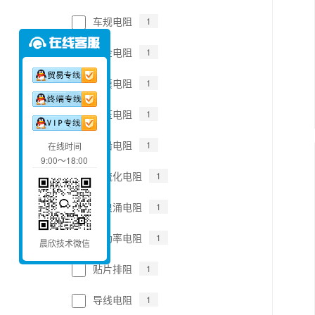
车规电阻
1
合金电阻
1
薄膜电阻
1
高压电阻
1
无铅电阻
1
在线时间
9:00～18:00
抗硫化电阻
1
抗浪涌电阻
1
高功率电阻
1
晨欣技术微信
贴片排阻
1
导线电阻
1