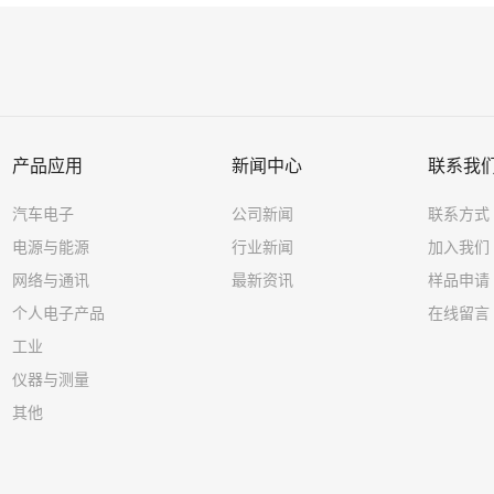
性组件和更高效能的贴装应
而成的半导体电阻器
用。
度变化的敏感度极高
阻值随着本体温度升
低，用于线路中温度
控制。
产品应用
新闻中心
联系我
汽车电子
公司新闻
联系方式
电源与能源
行业新闻
加入我们
网络与通讯
最新资讯
样品申请
个人电子产品
在线留言
工业
仪器与测量
其他