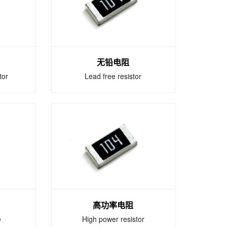
EC-
为确保电路的安全，关键在
标准认
可靠的电流测定以保护，控
制以及监控操作的电源及仪
表系统。
无铅电阻
tor
Lead free resistor
无铅电阻
tor
Lead free resistor
，最适
无铅芯片电阻符合RoHS排
源及电
外条款（7C-1）的所有焊
接工艺兼容。该系列产品是
在自动放置表面安装应用有
着高度的稳定。
高功率电阻
e
High power resistor