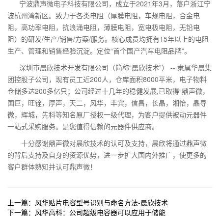
宁波鼎声微电子科技有限公司，成立于2021年3月，落户浙江宁
波杭州湾新区。致力于各类电阻（厚膜电阻，车规电阻，合金电
阻，高功率电阻，抗浪涌电阻，薄膜电阻，宽电极电阻，无铅电
阻）的研发/生产/销售/方案/服务。核心成员均拥有15年以上的电阻
生产、管理和销售经验沉淀。定位“首个国产汽车电阻品牌”。
深圳市晨欣技术开发有限公司（简称“晨欣技术”） -- 隶属华晨集
团控股子公司，现有员工近200人，仓库面积8000平米，电子物料
仓储多达200多亿只；公司经过十几年的稳健发展,已取得“鼎声微，
国巨，旺铨，厚声，天二，风华，丰宾，信昌，长晶，湘怡，晶导
微，辉城，先科等知名原厂授权一级代理，为客户提供被动元器件
一站式采购服务。是您值得信赖的元器件供应商。
十分感谢鼎声微对晨欣技术的认可及支持，晨欣将通过鼎声微
的背后支持及自身的资源优势，进一步扩大国内外推广，使更多的
客户群体熟知并认可鼎声微！
上一篇：风华贴片电容型号识别与命名方法-晨欣技术
下一篇：风华高科：公司超级电容器可以应用于储能