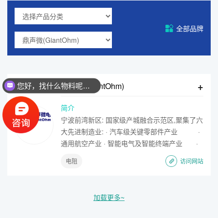
全部品牌
+
鼎声微(GiantOhm)
您好，找什么物料呢？联系方式：18923475935（微信同
简介
宁波前湾新区: 国家级产城融合示范区,聚集了六
大先进制造业: · 汽车级关键零部件产业 ·
通用航空产业 · 智能电气及智能终端产业 ·
新材料及生命健康医药 · 高端装备制造等。 鼎
电阻
访问网站
声微电: · 坐拥宁波前湾新区先天的产业集聚优
势 · 核心成员均拥有15年以上的电阻生产、管
理和销售经验沉淀。 · 致力于各类电阻的研发/
加载更多~
生产/销售/方案/服务 · 所有设备均最新迭代，效
率提升和自动防错。 · 定位“首个拥有独立车规